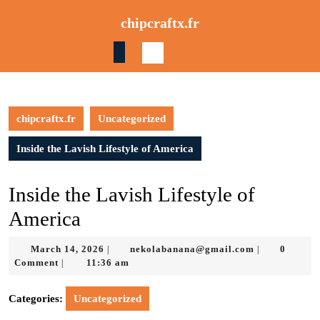
Skip
chipcraftx.fr
to
content
Skip
to
content
chipcraftx.fr
Uncategorized
Inside the Lavish Lifestyle of America
Inside the Lavish Lifestyle of
America
March
nekolabanan
March 14, 2026
nekolabanana@gmail.com
0
|
|
14,
Comment
11:36 am
|
2026
Categories:
Uncategorized