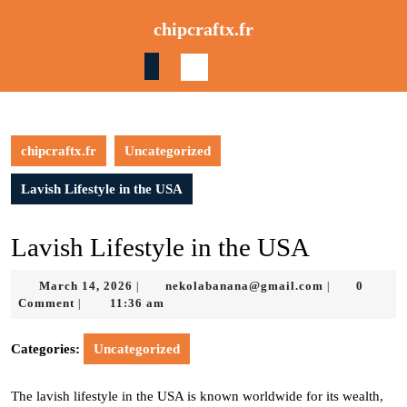
Skip
chipcraftx.fr
to
content
Skip
to
content
chipcraftx.fr
Uncategorized
Lavish Lifestyle in the USA
Lavish Lifestyle in the USA
March
nekolabanan
March 14, 2026
nekolabanana@gmail.com
0
|
|
14,
Comment
11:36 am
|
2026
Categories:
Uncategorized
The lavish lifestyle in the USA is known worldwide for its wealth,