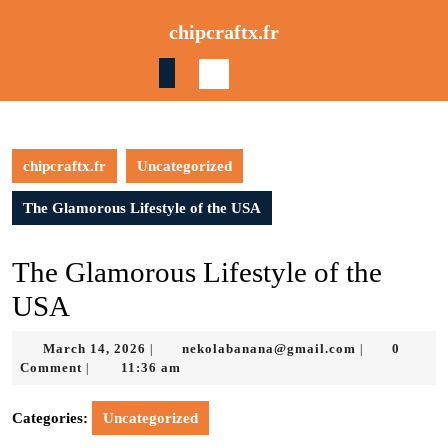
Skip
chipcraftx.fr
to
content
Skip
to
content
chipcraftx.fr
Uncategorized
The Glamorous Lifestyle of the USA
The Glamorous Lifestyle of the
USA
March
nekolabanan
March 14, 2026
nekolabanana@gmail.com
0
|
|
14,
Comment
11:36 am
|
2026
Categories:
Uncategorized